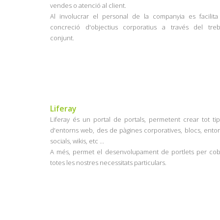
vendes o atenció al client.
Al involucrar el personal de la companyia es facilita
concreció d'objectius corporatius a través del treb
conjunt.
Liferay
Liferay és un portal de portals, permetent crear tot ti
d'entorns web, des de pàgines corporatives, blocs, ento
socials, wikis, etc ...
A més, permet el desenvolupament de portlets per cob
totes les nostres necessitats particulars.