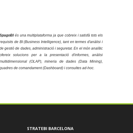
SpagoBI
és una multiplataforma ja que cobreix i satisfà tots els
requisits de BI (
Business Intelligence
), tant en termes d'anàlisi i
de gestió de dades, administració i seguretat. En el món analític
ofereix solucions per a la presentació d'informes, anàlisi
multidimensional (
OLAP
),
mineria de dades
(
Data Mining
),
quadres de comandament (
Dashboard
) i consultes ad-hoc.
STRATEBI BARCELONA