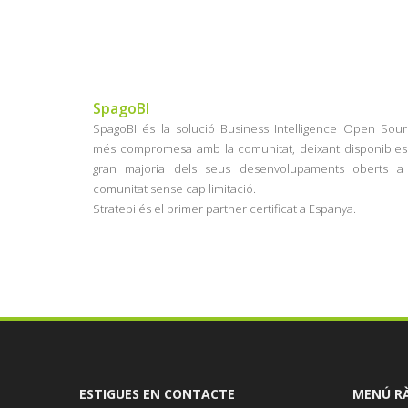
SpagoBI
SpagoBI és la solució Business Intelligence Open Sou
més compromesa amb la comunitat, deixant disponibles
gran majoria dels seus desenvolupaments oberts a 
comunitat sense cap limitació.
Stratebi és el primer partner certificat a Espanya.
ESTIGUES EN CONTACTE
MENÚ R