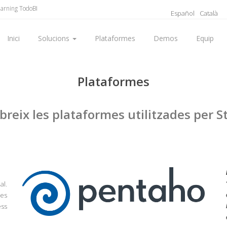
earning TodoBI
Español
Català
Inici
Solucions
Plataformes
Demos
Equip
Plataformes
reix les plataformes utilitzades per S
al.
mes
ess