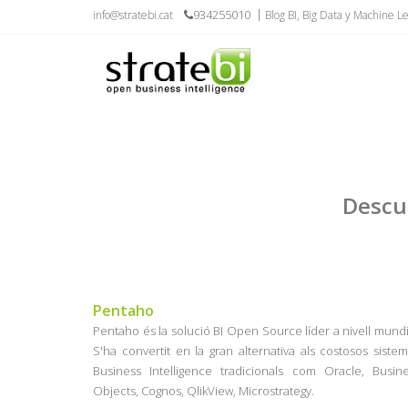
934255010
info@stratebi.cat
Blog BI, Big Data y Machine L
Descub
Pentaho
Pentaho és la solució BI Open Source líder a nivell mundi
S'ha convertit en la gran alternativa als costosos siste
Business Intelligence tradicionals com Oracle, Busin
Objects, Cognos, QlikView, Microstrategy.