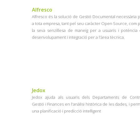
Alfresco
Alfresco és la solució de Gestió Documental necessària 
a tota empresa, tant pel seu caràcter Open Source, com 
la seva senzillesa de maneig per a usuaris i potència
desenvolupament i integració per a l'àrea tècnica.
Jedox
Jedox ajuda als usuaris dels Departaments de Contr
Gestió i Finances en l'anàlisi històrica de les dades, i per
una planificació i predicció intel·ligent