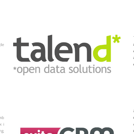
 de
Amb
x i
ng,