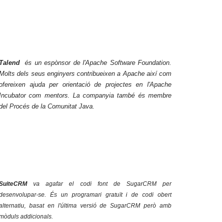
Talend
és un espònsor de l'Apache Software Foundation.
Molts dels seus enginyers contribueixen a Apache així com
ofereixen ajuda per orientació de projectes en l'Apache
Incubator com mentors. La companyia també és membre
del Procés de la Comunitat Java.
SuiteCRM
va agafar el codi font de SugarCRM per
desenvolupar-se. És un programari gratuït i de codi obert
alternatiu, basat en l'última versió de SugarCRM però amb
mòduls addicionals.