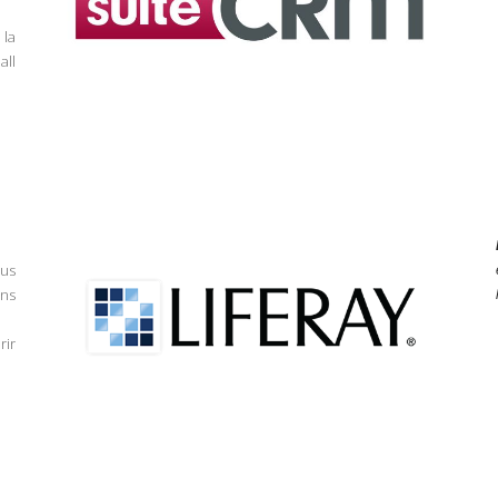
 la
all
pus
rns
rir