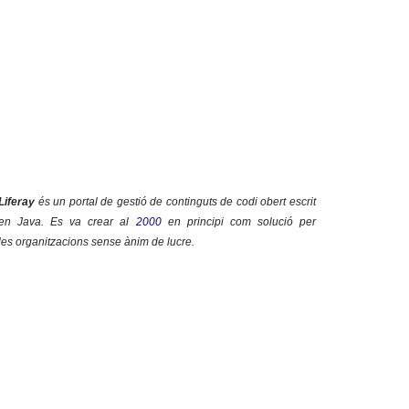
Liferay
és un portal de gestió de continguts de
codi obert
escrit
en
Java
. Es va crear al
2000
en principi com solució per
les
organitzacions sense ànim de lucre
.