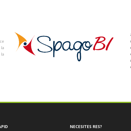
rce
 la
la
ÀPID
NECESITES RES?