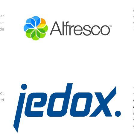
per
per
 de
ol,
met