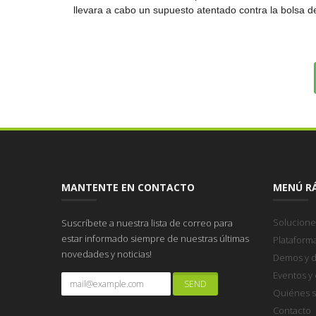
llevara a cabo un supuesto atentado contra la bolsa
MANTENTE EN CONTACTO
MENÚ R
Solucione
Suscríbete a nuestra lista de correo para
estar informado siempre de nuestras últimas
Plataform
novedades y noticias!
Demos y d
Eventos y
Quiénes 
Contacto