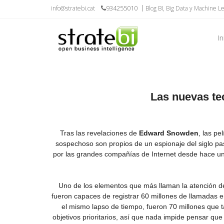
934255010
info@stratebi.cat
Blog BI, Big Data y Machine L
In
Las nuevas te
Tras las revelaciones de
Edward Snowden
, las p
sospechoso son propios de un espionaje del siglo pas
por las grandes compañías de Internet desde hace uno
Uno de los elementos que más llaman la atención d
fueron capaces de registrar 60 millones de llamadas
el mismo lapso de tiempo, fueron 70 millones que t
objetivos prioritarios, así que nada impide pensar qu