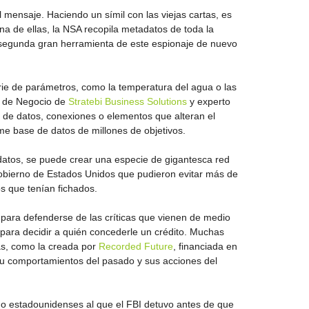
mensaje. Haciendo un símil con las viejas cartas, es
a de ellas, la NSA recopila metadatos de toda la
 la segunda gran herramienta de este espionaje de nuevo
rie de parámetros, como la temperatura del agua o las
or de Negocio de
Stratebi Business Solutions
y experto
r de datos, conexiones o elementos que alteran el
rme base de datos de millones de objetivos.
 datos, se puede crear una especie de gigantesca red
l Gobierno de Estados Unidos que pudieron evitar más de
s que tenían fichados.
para defenderse de las críticas que vienen de medio
 para decidir a quién concederle un crédito. Muchas
as, como la creada por
Recorded Future
, financiada en
 su comportamientos del pasado y sus acciones del
do estadounidenses al que el FBI detuvo antes de que