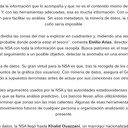
oda la información que lo acompaña y que no es el contenido mismo del 
. Y, con las herramientas adecuadas, esa es mucha información. Con un
an para facilitar su análisis. Sin esos metadatos, la minería de datos,
cuño sería imposible.
ividía las zonas del mar a explorar en cuadrantes y, midiendo una se
 probable donde podría estar el tesoro”, comenta
Emilio Arias
, direct
 la NSA con toda la información que recopila. Busca patrones en el ma
del seguimiento a un posible objetivo, detectar la anomalía en una eno
de datos. Su gran virtud para la NSA es que, tras la recogida de los
s puntos de la gráfica (los usuarios). Con minería de datos, asegura e
do a supuestos terroristas antes de actuar por sus conexiones con otro
pales argumentos usados por la NSA y las autoridades estadounidenses 
que se llama análisis predictivo. Los bancos llevan años utilizándolas
terminar qué zonas son las más calientes. Algunas de esas herramient
s movimientos futuros de cualquier persona u organización analizando
presente.
e datos, la NSA llegó hasta
Khalid Ouazzani
, un marroquí nacionaliza