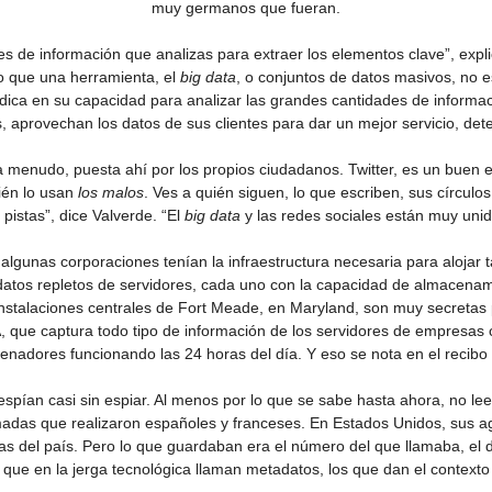
muy germanos que fueran.
s de información que analizas para extraer los elementos clave”, expl
o que una herramienta, el
big data
, o conjuntos de datos masivos, no 
dica en su capacidad para analizar las grandes cantidades de inform
provechan los datos de sus clientes para dar un mejor servicio, dete
 menudo, puesta ahí por los propios ciudadanos. Twitter, es un buen ej
ién lo usan
los malos
. Ves a quién siguen, lo que escriben, sus círculo
pistas”, dice Valverde. “El
big data
y las redes sociales están muy uni
algunas corporaciones tenían la infraestructura necesaria para alojar t
datos repletos de servidores, cada uno con la capacidad de almacenam
 instalaciones centrales de Fort Meade, en Maryland, son muy secretas
 que captura todo tipo de información de los servidores de empresas
enadores funcionando las 24 horas del día. Y eso se nota en el recibo d
spían casi sin espiar. Al menos por lo que se sabe hasta ahora, no le
madas que realizaron españoles y franceses. En Estados Unidos, sus a
 del país. Pero lo que guardaban era el número del que llamaba, el de 
 que en la jerga tecnológica llaman metadatos, los que dan el contexto 