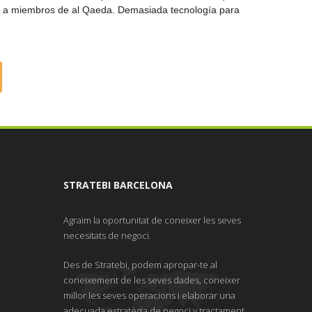
os a miembros de al Qaeda. Demasiada tecnología para
STRATEBI BARCELONA
Agraim la oportunitat de coneixer les seves
necesitats de negoci.
Des de Stratebi, podem apropar-te al
coneixement de les seves dades, coneixer
millor les seves operacions i elaborar una
adecuada estratègia de negoci y tractament