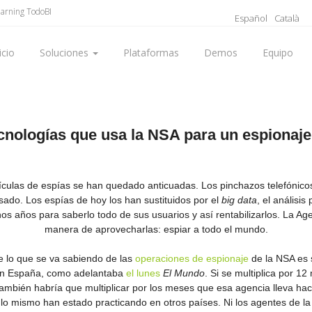
earning TodoBI
Español
Català
icio
Soluciones
Plataformas
Demos
Equipo
cnologías que usa la NSA para un espionaje
elículas de espías se han quedado anticuadas. Los pinchazos telefónico
ado. Los espías de hoy los han sustituidos por el
big data
, el análisi
s años para saberlo todo de sus usuarios y así rentabilizarlos. La A
manera de aprovecharlas: espiar a todo el mundo.
e lo que se va sabiendo de las
operaciones de espionaje
de la NSA es 
 en España, como adelantaba
el lunes
El Mundo
. Si se multiplica por 1
ambién habría que multiplicar por los meses que esa agencia lleva ha
e lo mismo han estado practicando en otros países. Ni los agentes de l