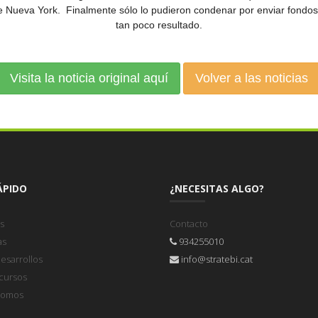
 de Nueva York. Finalmente sólo lo pudieron condenar por enviar fond
tan poco resultado.
Visita la noticia original aquí
Volver a las noticias
ÁPIDO
¿NECESITAS ALGO?
s
Contacto
as
934255010
esarrollos
info@stratebi.cat
 cursos
somos