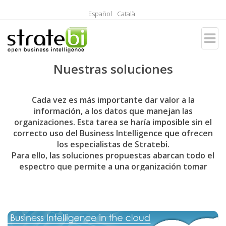
Español
Català
Nuestras soluciones
Cada vez es más importante dar valor a la
información, a los datos que manejan las
organizaciones. Esta tarea se haría imposible sin el
correcto uso del Business Intelligence que ofrecen
los especialistas de Stratebi.
Para ello, las soluciones propuestas abarcan todo el
espectro que permite a una organización tomar
decisiones inteligentes, con la ventaja del uso del
Software Libre, que permite añadir una reducción de
costes más que considerable que nunca antes se
había producido y que está revolucionando la forma
en que las empresas toman las decisiones hoy en día.